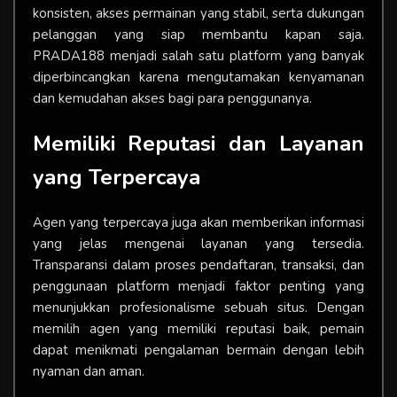
konsisten, akses permainan yang stabil, serta dukungan
pelanggan yang siap membantu kapan saja.
PRADA188 menjadi salah satu platform yang banyak
diperbincangkan karena mengutamakan kenyamanan
dan kemudahan akses bagi para penggunanya.
Memiliki Reputasi dan Layanan
yang Terpercaya
Agen yang terpercaya juga akan memberikan informasi
yang jelas mengenai layanan yang tersedia.
Transparansi dalam proses pendaftaran, transaksi, dan
penggunaan platform menjadi faktor penting yang
menunjukkan profesionalisme sebuah situs. Dengan
memilih agen yang memiliki reputasi baik, pemain
dapat menikmati pengalaman bermain dengan lebih
nyaman dan aman.